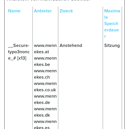
Name
Anbieter
Zweck
Maxima
le
Speich
erdaue
r
__Secure-
www.menn
Anstehend
Sitzung
typo3nonc
ekes.at
e_# [x13]
www.menn
ekes.be
www.menn
ekes.ch
www.menn
ekes.co.uk
www.menn
ekes.de
www.menn
ekes.dk
www.menn
ekes.es