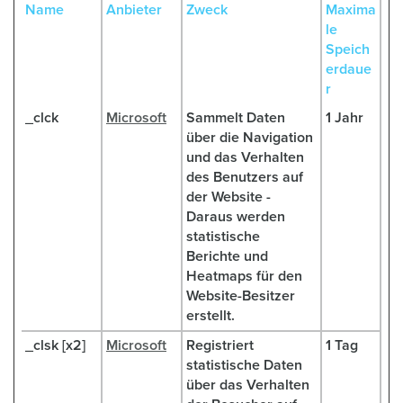
Name
Anbieter
Zweck
Maxima
le
Speich
erdaue
r
_clck
Microsoft
Sammelt Daten
1 Jahr
über die Navigation
und das Verhalten
des Benutzers auf
der Website -
Daraus werden
statistische
Berichte und
Heatmaps für den
Website-Besitzer
erstellt.
_clsk [x2]
Microsoft
Registriert
1 Tag
statistische Daten
über das Verhalten