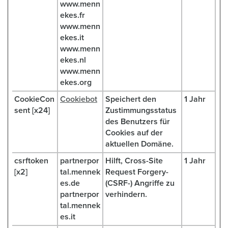
www.menn
ekes.fr
www.menn
ekes.it
www.menn
ekes.nl
www.menn
ekes.org
CookieCon
Cookiebot
Speichert den
1 Jahr
sent [x24]
Zustimmungsstatus
des Benutzers für
Cookies auf der
aktuellen Domäne.
csrftoken
partnerpor
Hilft, Cross-Site
1 Jahr
[x2]
tal.mennek
Request Forgery-
es.de
(CSRF-) Angriffe zu
partnerpor
verhindern.
tal.mennek
es.it