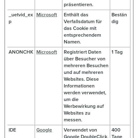
präsentieren.
_uetvid_ex
Microsoft
Enthält das
Bestän
p
Verfallsdatum für
dig
das Cookie mit
entsprechendem
Namen.
ANONCHK
Microsoft
Registriert Daten
1 Tag
über Besucher von
mehreren Besuchen
und auf mehreren
Websites. Diese
Informationen
werden verwendet,
um die
Werbewirkung auf
Websites zu
messen.
IDE
Google
Verwendet von
400
Google DoubleClick,
Tage