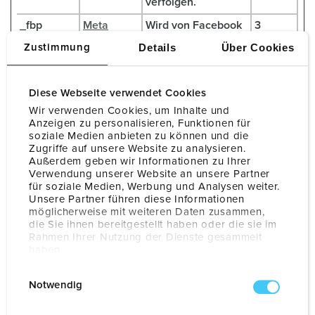
verfolgen.
_fbp
Meta
Wird von Facebook
3
Platforms,
genutzt, um eine
Monate
Details
Über Cookies
Zustimmung
Inc.
Reihe von
Werbeprodukten
anzuzeigen, zum
Diese Webseite verwendet Cookies
Beispiel
Wir verwenden Cookies, um Inhalte und
Echtzeitgebote
Anzeigen zu personalisieren, Funktionen für
dritter
soziale Medien anbieten zu können und die
Werbetreibender.
Zugriffe auf unsere Website zu analysieren.
Außerdem geben wir Informationen zu Ihrer
_gcl_au
Google
Wird verwendet, um
3
Verwendung unserer Website an unsere Partner
für soziale Medien, Werbung und Analysen weiter.
[x4]
die Effizienz der
Monate
Unsere Partner führen diese Informationen
Werbeaktivitäten
möglicherweise mit weiteren Daten zusammen,
der Website zu
die Sie ihnen bereitgestellt haben oder die sie im
messen, indem
Rahmen Ihrer Nutzung der Dienste gesammelt
Daten über die
haben.
Conversion-Rate
Datenschutzerklärung
Impressum
E
der Anzeigen der
Notwendig
i
Website über
n
mehrere Websites