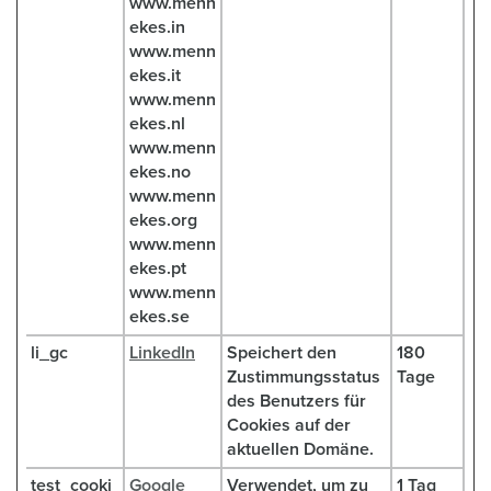
www.menn
ekes.in
www.menn
ekes.it
www.menn
ekes.nl
www.menn
ekes.no
www.menn
ekes.org
www.menn
ekes.pt
www.menn
ekes.se
li_gc
LinkedIn
Speichert den
180
Zustimmungsstatus
Tage
des Benutzers für
Cookies auf der
aktuellen Domäne.
test_cooki
Google
Verwendet, um zu
1 Tag