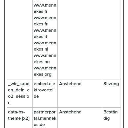
www.menn
ekes.fi
www.menn
ekes.fr
www.menn
ekes.it
www.menn
ekes.nl
www.menn
ekes.no
www.menn
ekes.org
_wir_kaud
embed.ele
Anstehend
Sitzung
en_dein_c
ktrovorteil.
o2_sessio
de
n
data-bs-
partnerpor
Anstehend
Bestän
theme [x2]
tal.mennek
dig
es.de