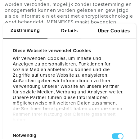
worden verzonden, mogelijk zonder toestemming en
onopgemerkt kunnen worden gelezen en gewijzigd
als de informatie niet eerst met encryptietechnologie
werd behandeld. MENNEKES maakt bovendien
gebruik van spamfilters tegen ongewenste reclame.
Details
Über Cookies
Zustimmung
Deze filters kunnen in uitzonderlijke gevallen echter
ook – ten onrechte – normale e-mails tegenhouden.
E-mails die virussen/malware bevatten, worden
Diese Webseite verwendet Cookies
eveneens geblokkeerd nog voor ze worden
afgeleverd.
Wir verwenden Cookies, um Inhalte und
Anzeigen zu personalisieren, Funktionen für
soziale Medien anbieten zu können und die
Zugriffe auf unsere Website zu analysieren.
Außerdem geben wir Informationen zu Ihrer
§ 7 Computerondersteunde
Verwendung unserer Website an unsere Partner
für soziale Medien, Werbung und Analysen weiter.
chatbot /
Unsere Partner führen diese Informationen
möglicherweise mit weiteren Daten zusammen,
die Sie ihnen bereitgestellt haben oder die sie im
servicetelefoonnummer
Rahmen Ihrer Nutzung der Dienste gesammelt
haben.
MENNEKES beheert voor de voorbereiding of
Datenschutzerklärung
Impressum
E
beantwoording van technische vragen een
Notwendig
i
computerondersteund servicetelefoonnummer en