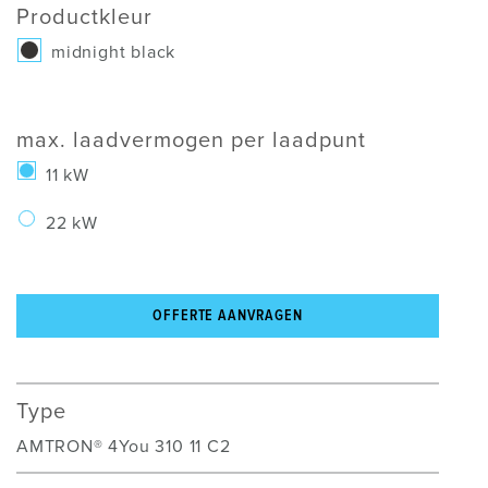
Productkleur
midnight black
max. laadvermogen per laadpunt
11
kW
22
kW
OFFERTE AANVRAGEN
Type
AMTRON® 4You 310 11 C2