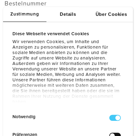
Bestelnummer
1313201205BK
Details
Über Cookies
Zustimmung
Toepassing
Diese Webseite verwendet Cookies
Eenvoudig opladen op zonne-energie
Wir verwenden Cookies, um Inhalte und
Anzeigen zu personalisieren, Funktionen für
soziale Medien anbieten zu können und die
Stekkerapparaat
Zugriffe auf unsere Website zu analysieren.
Vaste laadkabel (7,5 m)
Außerdem geben wir Informationen zu Ihrer
Verwendung unserer Website an unsere Partner
für soziale Medien, Werbung und Analysen weiter.
Autorisatie
Unsere Partner führen diese Informationen
möglicherweise mit weiteren Daten zusammen,
Autostart (Zonder toegangsbeveiliging)
die Sie ihnen bereitgestellt haben oder die sie im
Rahmen Ihrer Nutzung der Dienste gesammelt
RFID
haben.
Datenschutzerklärung
Impressum
E
Voertuigcommunicatie
Notwendig
i
IEC 61851-1 Mode 3
n
w
Präferenzen